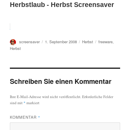
Herbstlaub - Herbst Screensaver
Autor
Veröffentlicht
Kategorien
Schlagwörter
screensaver
1. September 2008
Herbst
freeware
,
am
Herbst
Schreiben Sie einen Kommentar
Ihre E-Mail-Adresse wird nicht veröffentlicht.
Erforderliche Felder
sind mit
*
markiert
KOMMENTAR
*