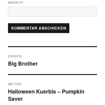
WEBSITE
Beitragsnavigation
ZURÜCK
Big Brother
Vorheriger
Beitrag:
WEITER
Halloween Kuerbis – Pumpkin
Nächster
Saver
Beitrag: