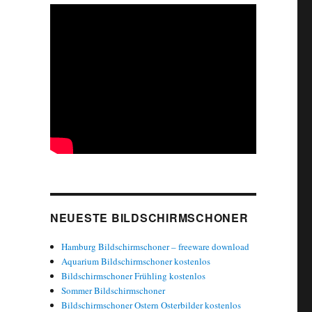
NEUESTE BILDSCHIRMSCHONER
Hamburg Bildschirmschoner – freeware download
Aquarium Bildschirmschoner kostenlos
Bildschirmschoner Frühling kostenlos
Sommer Bildschirmschoner
Bildschirmschoner Ostern Osterbilder kostenlos