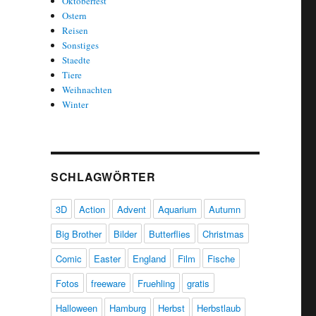
Oktoberfest
Ostern
Reisen
Sonstiges
Staedte
Tiere
Weihnachten
Winter
SCHLAGWÖRTER
3D
Action
Advent
Aquarium
Autumn
Big Brother
Bilder
Butterflies
Christmas
Comic
Easter
England
Film
Fische
Fotos
freeware
Fruehling
gratis
Halloween
Hamburg
Herbst
Herbstlaub