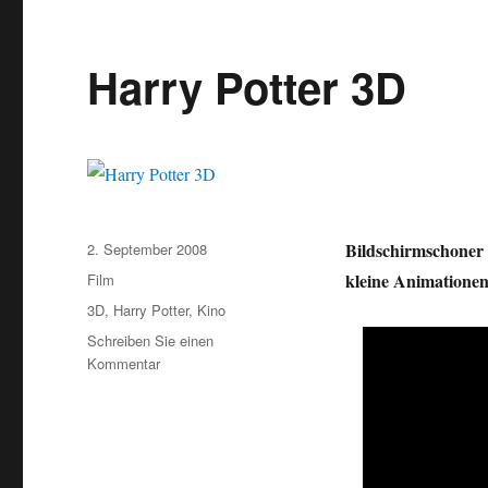
Harry Potter 3D
Veröffentlicht
Bildschirmschoner 
2. September 2008
am
Kategorien
kleine Animationen
Film
Schlagwörter
3D
,
Harry Potter
,
Kino
Schreiben Sie einen
zu
Kommentar
Harry
Potter
3D