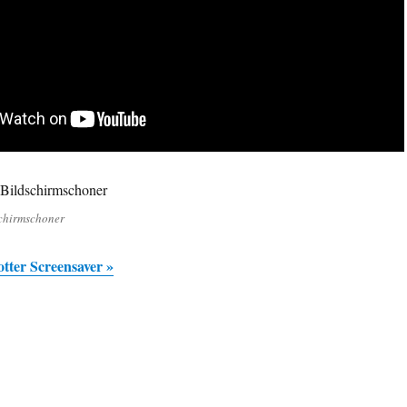
schirmschoner
tter Screensaver »