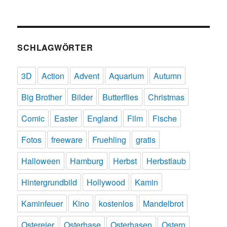
SCHLAGWÖRTER
3D
Action
Advent
Aquarium
Autumn
Big Brother
Bilder
Butterflies
Christmas
Comic
Easter
England
Film
Fische
Fotos
freeware
Fruehling
gratis
Halloween
Hamburg
Herbst
Herbstlaub
Hintergrundbild
Hollywood
Kamin
Kaminfeuer
Kino
kostenlos
Mandelbrot
Ostereier
Osterhase
Osterhasen
Ostern